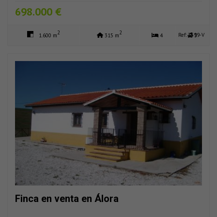
698.000 €
2
2
Ref: 3599-V
1.600 m
315 m
4
3
Finca en venta en Álora