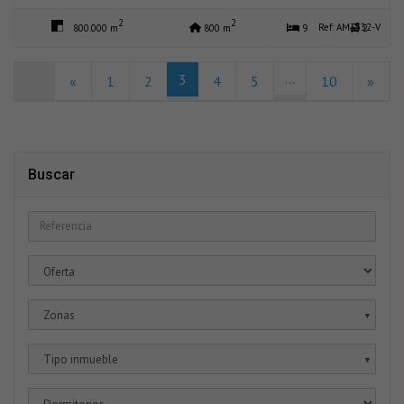
2
2
Ref: AM3332-V
800.000 m
800 m
9
2
...
3
«
1
2
4
5
10
»
Buscar
Zonas
▼
Tipo inmueble
▼