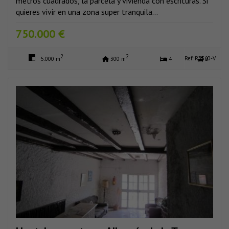
metros cuadrados, la parcela y vivienda con escrituras. Si
quieres vivir en una zona super tranquila...
750.000 €
2
2
Ref: R3560-V
5.000 m
300 m
4
2