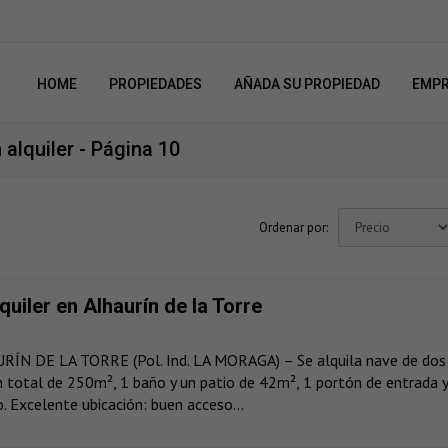
HOME
PROPIEDADES
AÑADA SU PROPIEDAD
EMP
alquiler - Página 10
Ordenar por:
quiler en Alhaurín de la Torre
ÍN DE LA TORRE (Pol. Ind. LA MORAGA) – Se alquila nave de dos
n total de 250m², 1 baño y un patio de 42m², 1 portón de entrada 
. Excelente ubicación: buen acceso...