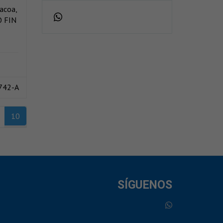
acoa,
O FIN
 742-A
10
SÍGUENOS