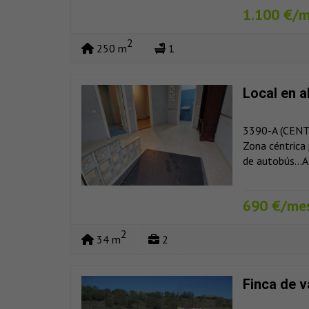
1.100 €/
2
250 m
1
Local en a
3390-A (CENTRO
Zona céntrica 
de autobús...A
690 €/me
2
34 m
2
Finca de 