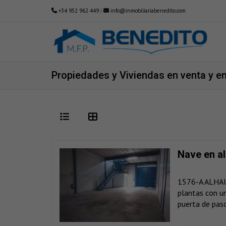
+34 952 962 449
|
info@inmobiliariabenedito.com
Propiedades y Viviendas en venta y en 
Nave en al
1576-A ALHAUR
plantas con u
puerta de paso