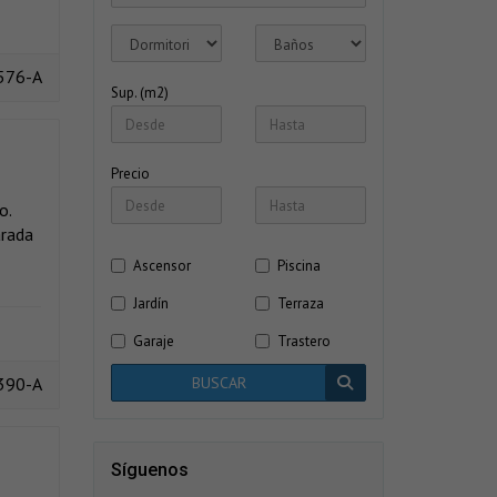
576-A
Sup. (m2)
Precio
o.
arada
Ascensor
Piscina
Jardín
Terraza
Garaje
Trastero
390-A
BUSCAR
Síguenos