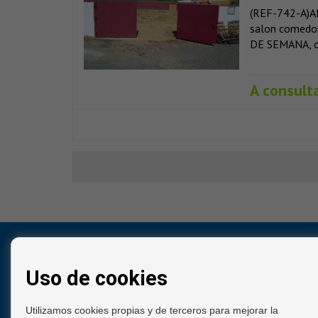
(REF-742-A)AL
salon comedor
DE SEMANA, con
A consult
CONTACTO
Uso de cookies
Centro Comercial La Capellania - local 15 A/B
29130 Alhaurín de la Torre (Málaga)
Utilizamos cookies propias y de terceros para mejorar la